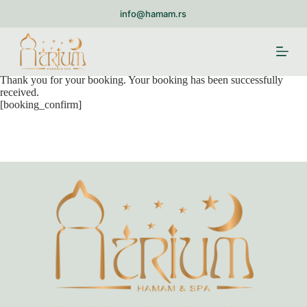
S
info@hamam.rs
k
i
Booking Received
p
t
o
Thank you for your booking. Your booking has been successfully
c
received.
o
[booking_confirm]
n
t
e
n
t