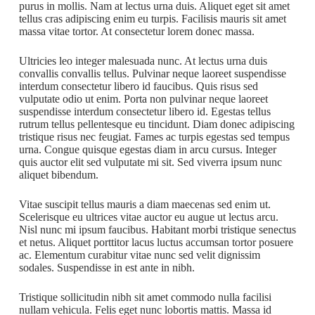
purus in mollis. Nam at lectus urna duis. Aliquet eget sit amet
tellus cras adipiscing enim eu turpis. Facilisis mauris sit amet
massa vitae tortor. At consectetur lorem donec massa.
Ultricies leo integer malesuada nunc. At lectus urna duis
convallis convallis tellus. Pulvinar neque laoreet suspendisse
interdum consectetur libero id faucibus. Quis risus sed
vulputate odio ut enim. Porta non pulvinar neque laoreet
suspendisse interdum consectetur libero id. Egestas tellus
rutrum tellus pellentesque eu tincidunt. Diam donec adipiscing
tristique risus nec feugiat. Fames ac turpis egestas sed tempus
urna. Congue quisque egestas diam in arcu cursus. Integer
quis auctor elit sed vulputate mi sit. Sed viverra ipsum nunc
aliquet bibendum.
Vitae suscipit tellus mauris a diam maecenas sed enim ut.
Scelerisque eu ultrices vitae auctor eu augue ut lectus arcu.
Nisl nunc mi ipsum faucibus. Habitant morbi tristique senectus
et netus. Aliquet porttitor lacus luctus accumsan tortor posuere
ac. Elementum curabitur vitae nunc sed velit dignissim
sodales. Suspendisse in est ante in nibh.
Tristique sollicitudin nibh sit amet commodo nulla facilisi
nullam vehicula. Felis eget nunc lobortis mattis. Massa id